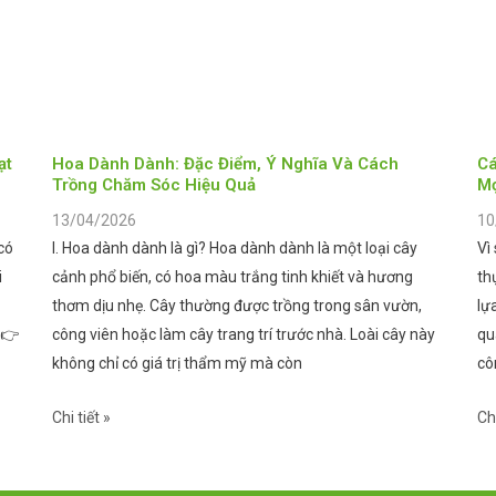
ạt
Hoa Dành Dành: Đặc Điểm, Ý Nghĩa Và Cách
Cá
Trồng Chăm Sóc Hiệu Quả
Mọ
13/04/2026
10
có
I. Hoa dành dành là gì? Hoa dành dành là một loại cây
Vì
i
cảnh phổ biến, có hoa màu trắng tinh khiết và hương
th
thơm dịu nhẹ. Cây thường được trồng trong sân vườn,
lự
 👉
công viên hoặc làm cây trang trí trước nhà. Loài cây này
qu
không chỉ có giá trị thẩm mỹ mà còn
cô
Chi tiết »
Chi