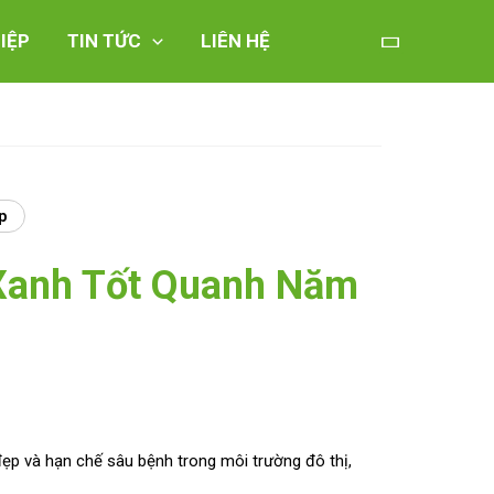
IỆP
TIN TỨC
LIÊN HỆ
p
Xanh Tốt Quanh Năm
đẹp và hạn chế sâu bệnh trong môi trường đô thị,