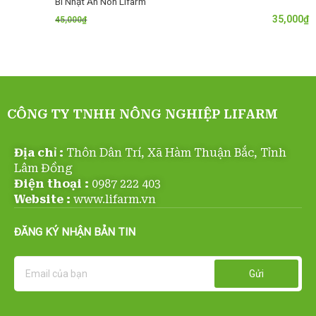
Bí Nhật Ăn Non Lifarm
35,000
₫
45,000
₫
CÔNG TY TNHH NÔNG NGHIỆP LIFARM
Địa chỉ :
Thôn Dân Trí, Xã Hàm Thuận Bắc, Tỉnh
Lâm Đồng
Điện thoại :
0987 222 403
Website :
www.lifarm.vn
ĐĂNG KÝ NHẬN BẢN TIN
Email
Gửi