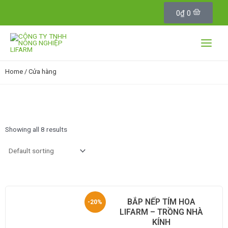
C
Skip
a
0
₫
0
to
r
content
t
Main
Menu
Home
/ Cửa hàng
Showing all 8 results
BẮP NẾP TÍM HOA
-20%
LIFARM – TRỒNG NHÀ
KÍNH