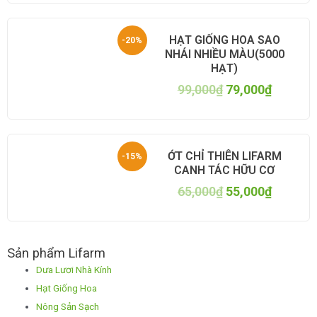
HẠT GIỐNG HOA SAO
-20%
NHÁI NHIỀU MÀU(5000
HẠT)
99,000
₫
79,000
₫
ỚT CHỈ THIÊN LIFARM
-15%
CANH TÁC HỮU CƠ
65,000
₫
55,000
₫
Sản phẩm Lifarm
Dưa Lươi Nhà Kính
Hạt Giống Hoa
Nông Sản Sạch