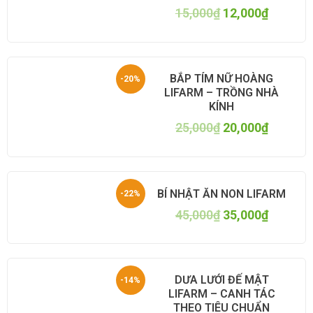
15,000
₫
12,000
₫
BẮP TÍM NỮ HOÀNG
-20%
LIFARM – TRỒNG NHÀ
KÍNH
25,000
₫
20,000
₫
BÍ NHẬT ĂN NON LIFARM
-22%
45,000
₫
35,000
₫
DƯA LƯỚI ĐẾ MẬT
-14%
LIFARM – CANH TÁC
THEO TIÊU CHUẨN