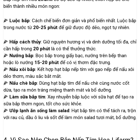
biến thành nhiều món ngon:
🌽
Luộc bắp
: Cách chế biến đơn giản và phổ biến nhất. Luộc bắp
trong nước từ
20-25 phút
để giữ được độ dẻo, ngọt tự nhiên.
🌽
Hấp cách thủy
: Giữ nguyên hương vị và dinh dưỡng tối đa, chỉ
cần hấp trong
20 phút
là có thể thưởng thức.
🌽
Nướng bắp
: Bọc bắp trong giấy bạc, nướng trên bếp than
hoặc lò nướng
15-20 phút
để có vị thơm đặc trưng.
🌽
Nấu xôi bắp
: Kết hợp hạt bắp nếp tím với gạo nếp để nấu xôi
dẻo thơm, màu sắc bắt mắt.
🌽
Nấu chè bắp
: Dùng hạt bắp tím để nấu chè cùng nước cốt
dừa, tạo ra món tráng miệng thanh mát và bổ dưỡng.
🌽
Làm sữa bắp tím
: Xay nhuyễn bắp luộc với sữa hạt để tạo ra
sữa bắp thơm ngon, tốt cho sức khỏe.
🌽
Ướp lạnh ăn sống làm salad
: Hạt bắp tím có thể tách ra, trộn
với rau củ, dầu ô liu và sốt để làm món salad tươi mát, bổ dưỡng.
4. Vì Sao Nên Chọn Bắp Nếp Tím Hoa Lifarm?