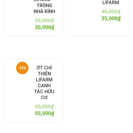
LIFARM
TRỒNG
45,000
₫
NHÀ KÍNH
35,000
₫
25,000
₫
20,000
₫
ỚT CHỈ
-15%
THIÊN
LIFARM
CANH
TÁC HỮU
CƠ
65,000
₫
55,000
₫