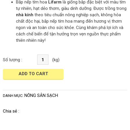
Bắp nếp tím hoa
Lifarm
là giống bắp đặc biệt với màu tím
tự nhiên, hạt dẻo thơm, giàu dinh dưỡng. Được trồng trong
nhà kính
theo tiêu chuẩn nông nghiệp sạch, không hóa
chất độc hại, bắp nếp tím hoa mang đến hương vị thơm
ngon và an toàn cho sức khỏe. Cùng khám phá lợi ích và
cách chế biến để tận hưởng trọn vẹn nguồn thực phẩm
thiên nhiên này!
Bắp
Nếp
Tím
Hoa
ADD TO CART
Lifarm
-
Trồng
NÔNG SẢN SẠCH
DANH MỤC:
Nhà
Kính
quantity
Chia sẻ :