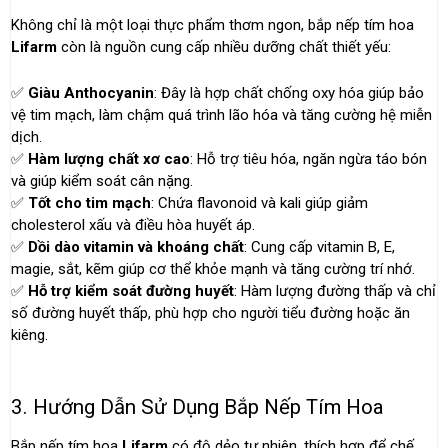
Không chỉ là một loại thực phẩm thơm ngon, bắp nếp tím hoa
Lifarm
còn là nguồn cung cấp nhiều dưỡng chất thiết yếu:
✅
Giàu Anthocyanin
: Đây là hợp chất chống oxy hóa giúp bảo
vệ tim mạch, làm chậm quá trình lão hóa và tăng cường hệ miễn
dịch.
✅
Hàm lượng chất xơ cao
: Hỗ trợ tiêu hóa, ngăn ngừa táo bón
và giúp kiểm soát cân nặng.
✅
Tốt cho tim mạch
: Chứa flavonoid và kali giúp giảm
cholesterol xấu và điều hòa huyết áp.
✅
Dồi dào vitamin và khoáng chất
: Cung cấp vitamin B, E,
magie, sắt, kẽm giúp cơ thể khỏe mạnh và tăng cường trí nhớ.
✅
Hỗ trợ kiểm soát đường huyết
: Hàm lượng đường thấp và chỉ
số đường huyết thấp, phù hợp cho người tiểu đường hoặc ăn
kiêng.
3. Hướng Dẫn Sử Dụng Bắp Nếp Tím Hoa
Bắp nếp tím hoa
Lifarm
có độ dẻo tự nhiên, thích hợp để chế