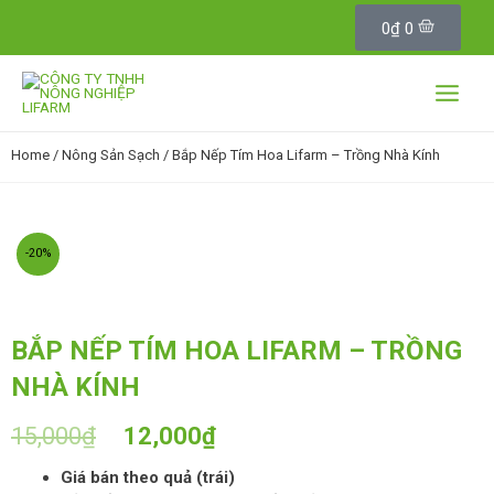
C
Skip
a
0
₫
0
to
r
content
t
Main
Menu
Home
/
Nông Sản Sạch
/ Bắp Nếp Tím Hoa Lifarm – Trồng Nhà Kính
-20%
BẮP NẾP TÍM HOA LIFARM – TRỒNG
NHÀ KÍNH
15,000
₫
12,000
₫
Giá bán theo quả (trái)