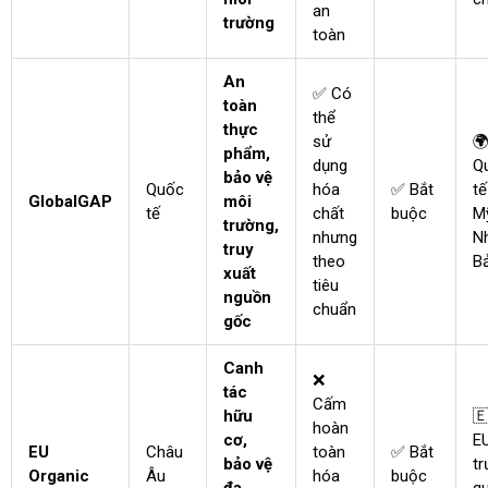
an
trường
toàn
An
✅ Có
toàn
thể
thực
sử

phẩm,
dụng
Q
bảo vệ
Quốc
hóa
✅ Bắt
tế
GlobalGAP
môi
tế
chất
buộc
M
trường,
nhưng
N
truy
theo
B
xuất
tiêu
nguồn
chuẩn
gốc
Canh
❌
tác
Cấm
hữu

hoàn
cơ,
EU
EU
Châu
toàn
✅ Bắt
bảo vệ
t
Organic
Âu
hóa
buộc