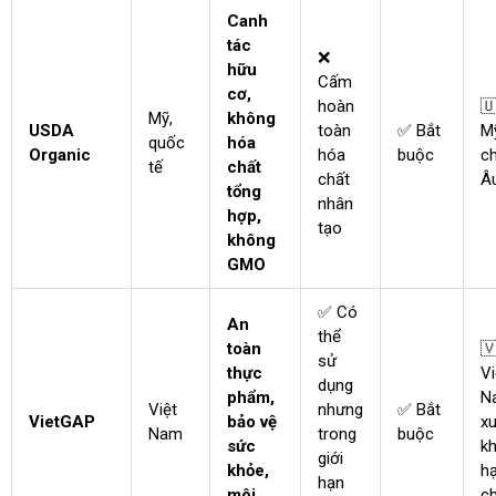
Canh
tác
❌
hữu
Cấm
cơ,
hoàn

Mỹ,
không
USDA
toàn
✅ Bắt
M
quốc
hóa
Organic
hóa
buộc
c
tế
chất
chất
Â
tổng
nhân
hợp,
tạo
không
GMO
✅ Có
An
thể
toàn

sử
thực
Vi
dụng
phẩm,
N
Việt
nhưng
✅ Bắt
VietGAP
bảo vệ
xu
Nam
trong
buộc
sức
k
giới
khỏe,
h
hạn
môi
c