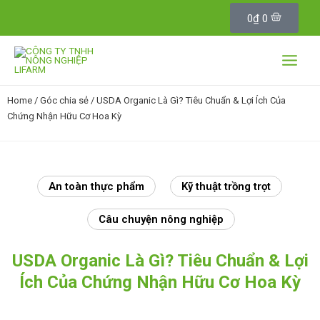
C
Skip
a
0
₫
0
to
r
content
t
Main
Menu
Home
/
Góc chia sẻ
/ USDA Organic Là Gì? Tiêu Chuẩn & Lợi Ích Của
Chứng Nhận Hữu Cơ Hoa Kỳ
An toàn thực phẩm
Kỹ thuật trồng trọt
Câu chuyện nông nghiệp
USDA Organic Là Gì? Tiêu Chuẩn & Lợi
Ích Của Chứng Nhận Hữu Cơ Hoa Kỳ