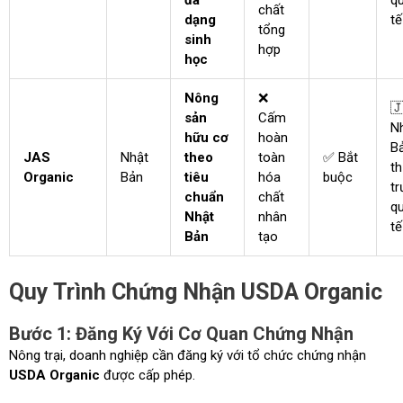
đa
q
chất
dạng
tế
tổng
sinh
hợp
học
Nông
❌

sản
Cấm
N
hữu cơ
hoàn
Bả
JAS
Nhật
theo
toàn
✅ Bắt
th
Organic
Bản
tiêu
hóa
buộc
t
chuẩn
chất
q
Nhật
nhân
tế
Bản
tạo
Quy Trình Chứng Nhận USDA Organic
Bước 1: Đăng Ký Với Cơ Quan Chứng Nhận
Nông trại, doanh nghiệp cần đăng ký với tổ chức chứng nhận
USDA Organic
được cấp phép.