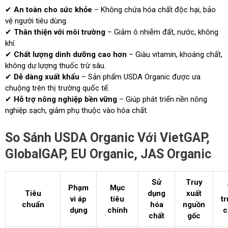
✔
An toàn cho sức khỏe
– Không chứa hóa chất độc hại, bảo
vệ người tiêu dùng.
✔
Thân thiện với môi trường
– Giảm ô nhiễm đất, nước, không
khí.
✔
Chất lượng dinh dưỡng cao hơn
– Giàu vitamin, khoáng chất,
không dư lượng thuốc trừ sâu.
✔
Dễ dàng xuất khẩu
– Sản phẩm USDA Organic được ưa
chuộng trên thị trường quốc tế.
✔
Hỗ trợ nông nghiệp bền vững
– Giúp phát triển nền nông
nghiệp sạch, giảm phụ thuộc vào hóa chất.
So Sánh USDA Organic Với VietGAP,
GlobalGAP, EU Organic, JAS Organic
Sử
Truy
Phạm
Mục
Tiêu
dụng
xuất
vi áp
tiêu
t
chuẩn
hóa
nguồn
dụng
chính
c
chất
gốc