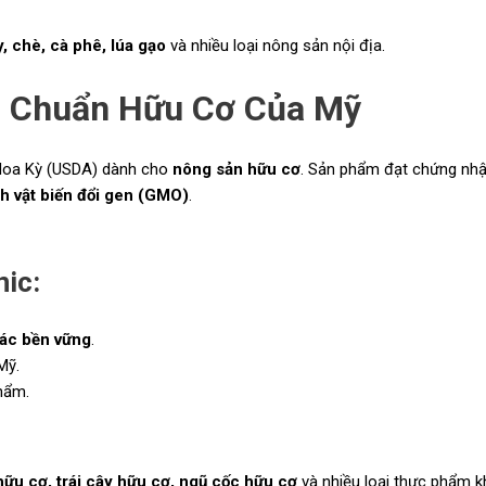
y, chè, cà phê, lúa gạo
và nhiều loại nông sản nội địa.
u Chuẩn Hữu Cơ Của Mỹ
 Hoa Kỳ (USDA) dành cho
nông sản hữu cơ
. Sản phẩm đạt chứng nhậ
nh vật biến đổi gen (GMO)
.
ic:
tác bền vững
.
Mỹ.
phẩm.
hữu cơ, trái cây hữu cơ, ngũ cốc hữu cơ
và nhiều loại thực phẩm k