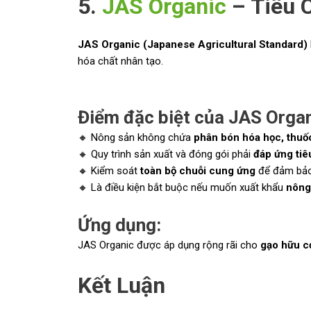
5.
JAS Organic
– Tiêu 
JAS Organic (Japanese Agricultural Standard)
hóa chất nhân tạo.
Điểm đặc biệt của JAS Organ
🔸 Nông sản không chứa
phân bón hóa học, thuố
🔸 Quy trình sản xuất và đóng gói phải
đáp ứng ti
🔸 Kiểm soát
toàn bộ chuỗi cung ứng
để đảm bảo
🔸 Là điều kiện bắt buộc nếu muốn xuất khẩu
nông
Ứng dụng:
JAS Organic được áp dụng rộng rãi cho
gạo hữu cơ
Kết Luận