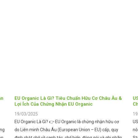
ản
EU Organic Là Gì? Tiêu Chuẩn Hữu Cơ Châu Âu &
US
Lợi Ích Của Chứng Nhận EU Organic
Ch
19/03/2025
19
EU Organic Là Gì? 👉 EU Organic là chứng nhận hữu cơ
US
ông
do Liên minh Châu Âu (European Union – EU) cấp, quy
nô
ản
định chặt chẽ về canh tác, chế biến, đóng gói và ghi nhãn
St