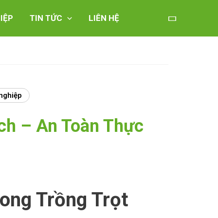
IỆP
TIN TỨC
LIÊN HỆ
nghiệp
ch – An Toàn Thực
ong Trồng Trọt