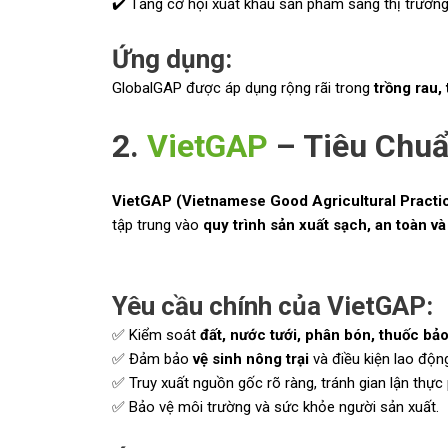
✔️ Tăng cơ hội xuất khẩu sản phẩm sang thị trường
Ứng dụng:
GlobalGAP được áp dụng rộng rãi trong
trồng rau, 
2.
VietGAP
– Tiêu Chuẩ
VietGAP (Vietnamese Good Agricultural Practi
tập trung vào
quy trình sản xuất sạch, an toàn v
Yêu cầu chính của VietGAP:
✅ Kiểm soát
đất, nước tưới, phân bón, thuốc bảo
✅ Đảm bảo
vệ sinh nông trại
và điều kiện lao độn
✅ Truy xuất nguồn gốc rõ ràng, tránh gian lận thực
✅ Bảo vệ môi trường và sức khỏe người sản xuất.